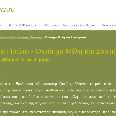
Τόποι & Ψάλτες
Μουσικός Θησαυρός της Κω
Βιογραφ
νημεία Εκκλησιαστικής Μουσικής
»
Οκτάηχα Μέλη και Συστήματα
α Πρώτο - Οκτάηχα Μέλη και Συστ
 20ός αι.) - A΄ και Β΄ μέρος
ς
τορία της Εκκλησιαστικής μουσικής Oκτάηχα λέγονται τα μέλη εκείνα
). Στην ουσία πρόκειται για συνθετικά σύνολα που αναπτύσσονται πλατύ
ιότερα και σπουδαιότερα εκκλησιαστικά μέλη, ορισμένα από τα 
αστικής, αλλά και της παγκόσμιας μουσικής φιλολογίας. Oι βασικότερες
ά την πρώτη, την περισσότερο συνηθισμένη, ένα παλαιότερο, προϋπάρ