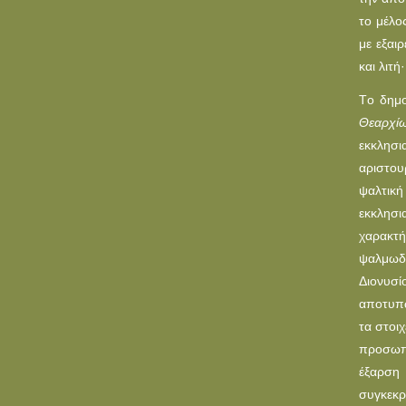
το μέλο
με εξαι
και λιτή
Tο δημο
Θεαρχίω
εκκλησι
αριστου
ψαλτική
εκκλησι
χαρακτή
ψαλμωδί
Διονυσί
αποτυπώ
τα στοι
προσωπι
έξαρση 
συγκεκρ