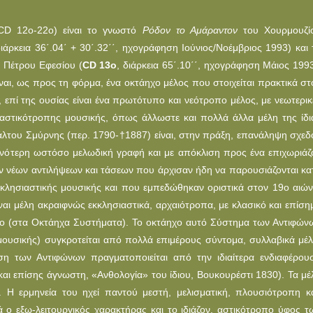
CD 12o-22o) είναι το γνωστό
Ρόδον το Αμάραντον
του Χουρμουζί
διάρκεια 36΄.04΄ + 30΄.32΄΄, ηχογράφηση Ιούνιος/Νοέμβριος 1993) και 
 Πέτρου Εφεσίου (
CD 13o
, διάρκεια 65΄.10΄΄, ηχογράφηση Μάιος 1993
ίναι, ως προς τη φόρμα, ένα οκτάηχο μέλος που στοιχείται πρακτικά στ
πί της ουσίας είναι ένα πρωτότυπο και νεότροπο μέλος, με νεωτερικ
ς αστικότροπης μουσικής, όπως άλλωστε και πολλά άλλα μέλη της ίδι
λτου Σμύρνης (περ. 1790-
†
1887) είναι, στην πράξη, επανάληψη σχεδ
νότερη ωστόσο μελωδική γραφή και με απόκλιση προς ένα επιχωριάζ
των νέων αντιλήψεων και τάσεων που άρχισαν ήδη να παρουσιάζονται κα
κκλησιαστικής μουσικής και που εμπεδώθηκαν οριστικά στον 19ο αιών
ίναι μέλη ακραιφνώς εκκλησιαστικά, αρχαιότροπα, με κλασικό και επίση
ύπο (στα Oκτάηχα Συστήματα). Το οκτάηχο αυτό Σύστημα των Αντιφών
μουσικής) συγκροτείται από πολλά επιμέρους σύντομα, συλλαβικά μέλ
ση των Αντιφώνων πραγματοποιείται από την ιδιαίτερα ενδιαφέρου
και επίσης άγνωστη, «Ανθολογία» του ίδιου, Βουκουρέστι 1830). Τα μέ
. Η ερμηνεία του ηχεί παντού μεστή, μελισματική, πλουσιότροπη κα
ά ο εξω-λειτουργικός χαρακτήρας και το ιδιάζον, αστικότροπο ύφος τ