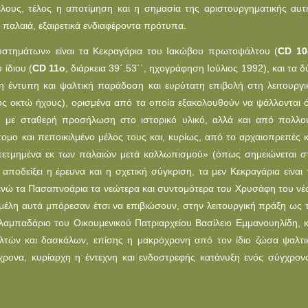
έλους, τέλος η αποτίμηση και η σημασία της αριστουργηματικής αυτ
ε παλαιά, εξαιρετικά ενδιαφέροντα πρότυπα.
υστημάτων» είναι τα Κεκραγάρια του Ιακώβου πρωτοψάλτου (
CD 10
 ίδιου (
CD 11o
, διάρκεια 39΄.53΄΄, ηχογράφηση Ιούλιος 1992), και τα δ
η έντυπη και ψαλτική παράδοση και ευρύτατη επιβολή στη λειτουργι
ους οκτώ ήχους), ορισμένα από τα οποία εξακολουθούν να ψάλλονται ό
ή με σταθερή προσήλωση στο ιστορικό υλικό, αλλά και από πολλο
ομο και πεποικιλμένο μέλος τους και, κυρίως, από το αρχαιοπρεπές κ
υντετμημένα εκ των παλαιών μετά καλλωπισμού» (όπως σημειώνεται σ
αποδείξει η έρευνα και η σχετική σύγκριση, τα μεν Κεκραγάρια είναι 
, ενώ τα Πασαπνοάρια τα νεώτερα και συντομότερα του Χρυσάφη του νέ
έλη αυτά μπόρεσαν έτσι να επιβιώσουν, στην λειτουργική πράξη ως τ
α λαμπαδάριο του Oικουμενικού Πατριαρχείου Βασίλειο Εμμανουηλίδη, κ
τών και δασκάλων, επίσης η μακρόχρονη από τον ίδιο ζώσα ψαλτι
όχρονα, κυρίαρχη η έντεχνη και ενδοστρεφής κατάνυξη ενός σύγχρον