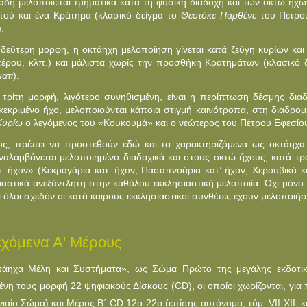
αδή μελοποιείται τμηματικά κατά τη φυσική διαδοχή και των οκτώ ήχω
τού και ένα Κράτημα (κλασικό δείγμα το
Θεοτόκε Παρθένε
του Πέτρο
).
 δεύτερη μορφή, η οκτάηχη μελοποίηση γίνεται κατά ζεύγη κυρίων κα
τέρου, κλπ.) και μάλιστα χωρίς την προσθήκη Κρατημάτων (κλασικό
ατι
).
 τρίτη μορφή, λιγότερο συνηθισμένη, είναι η περίπτωση δέσμης διαδοχ
κεκριμένο ήχο, μελοποιούνται κάποια στιγμή καινότροπα, στη διαδρο
Kυρίω
ο λεγόμενος του «Kουκουμά» και ο νεώτερος του Πέτρου Eφεσίου
ος, πρέπει να προστεθούν εδώ και τα χαρακτηριζόμενα ως οκτάηχα 
ναλαμβάνεται μελοποιημένο διαδοχικά και στους οκτώ ήχους, κατά τρ
τ’ ήχον» (Kεκραγάρια κατ’ ήχον, Πασαπνοάρια κατ’ ήχον, Xερουβικά κα
ιαστικά ανεξάντλητη στην καθόλου εκκλησιαστική μελοποιία. Όχι μόνο 
τί όλοι σχεδόν οι κατά καιρούς εκκλησιαστικοί συνθέτες έχουν μελοποι
εχόμενα Α' Μέρους
τάηχα Μέλη και Συστήματα», ως Σώμα Πρώτο της μεγάλης εκδοτική
ένη τους μορφή 22 ψηφιακούς Δίσκους (CD), οι οποίοι χωρίζονται, για 
ενιαίο Σώμα) και Μέρος Β΄ CD 12o-22o (επίσης αυτόνομα, τόμ. VII-XII, κ