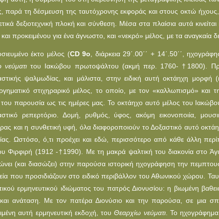
ς, παρά τη δέσμευση της ταυτόχρονης εκφοράς και στους οκτώ ήχους,
ρετικά δεξιοτεχνική πλοκή και σύνθεση. Μέσα στα πλαίσια αυτά κινείτα
· και προκειμένου για ένα άγνωστο, και «νεκρό» μέλος, με τα αναγκαία δ
σιευμένο έκτο μέλος (
CD 9o
, διάρκεια 29΄.00΄΄ + 14΄.50΄΄, ηχογρά
 νεύματι
του Ιακώβου πρωτοψάλτου (ακμή περ. 1760-
†
1800). Πρ
αστικής ψαλμωδίας, και μάλιστα, στην ειδική αυτή οκτάηχη μορφή 
ργηματικό στιχηραρικό μέλος, το οποίο, με τον «καλλωπισμό» και τ
 του παρουσία ως τις ημέρες μας. Το οκτάηχο αυτό μέλος του Ιακώβο
αστικό ρεπερτόριο. Δομή, ρυθμός, ύφος, ακόμη εικονοποιία, μουσ
ρας και η συνθετική υφή, όλα διαφοροποιούν το Δοξαστικό αυτό οκτά
ας. Ωστόσο, ό,τι προέχει και εδώ, περισσότερο από κάθε άλλη περ
ου Φιρφιρή (1912 -
†
1990). Με τη μακρά ψαλτική του διακονία στο Άγ
νει (και διασώζει) στην παρούσα ιστορική ηχογράφηση την πεμπτουσ
χεία που προσιδιάζουν στο ειδικό περιβάλλον του Αθωνικού χώρου. Ταυ
κού ερμηνευτικού ιδιώματος του πατρός Διονυσίου: η βιωμένη βαθειά
και ανάταση. Με τον πατέρα Διονύσιο και την παρούσα, σε μια σπά
ιμένη αυτή ερμηνευτική εκδοχή, του
Θεαρχίω νεύματι
. Το ηχογράφημα