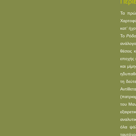
Περι
Τα πρώ
Χαρτοφύ
κατ’ ήχ
Το
Ρόδο
ανάλογο
θέσεις 
εποχής 
και μίμ
ηδυπαθέ
τη δεύτ
Αντίθετ
(πατρια
του Μαν
εξαιρετ
αναλυτι
όλα ψά
ταυτόχρ