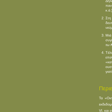
Δηλ
παν
κ.ά.
Στη
δευ
νεύμ
Mιά
συγ
τω 
Tέλ
επα
«κα
ουσ
για
Περι
Τα «Oκ
εκδεδομ
VI, και 