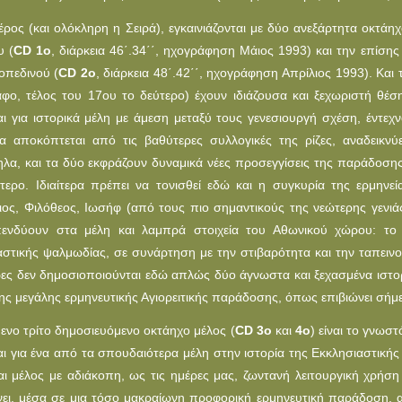
έρος (και ολόκληρη η Σειρά), εγκαινιάζονται με δύο ανεξάρτητα οκτάη
υ (
CD 1o
, διάρκεια 46΄.34΄΄, ηχογράφηση Μάιος 1993) και την επίσ
οπεδινού (
CD 2o
, διάρκεια 48΄.42΄΄, ηχογράφηση Απρίλιος 1993). Και
φο, τέλος του 17ου το δεύτερο) έχουν ιδιάζουσα και ξεχωριστή θέσ
αι για ιστορικά μέλη με άμεση μεταξύ τους γενεσιουργή σχέση, έντε
α αποκόπτεται από τις βαθύτερες συλλογικές της ρίζες, αναδεικν
λα, και τα δύο εκφράζουν δυναμικά νέες προσεγγίσεις της παράδοσης
τερο. Ιδιαίτερα πρέπει να τονισθεί εδώ και η συγκυρία της ερμηνεί
ιος, Φιλόθεος, Ιωσήφ (από τους πιο σημαντικούς της νεώτερης γενιάς
πενδύουν στα μέλη και λαμπρά στοιχεία του Αθωνικού χώρου: το 
αστικής ψαλμωδίας, σε συνάρτηση με την στιβαρότητα και την ταπειν
ρες δεν δημοσιοποιούνται εδώ απλώς δύο άγνωστα και ξεχασμένα ιστορ
ης μεγάλης ερμηνευτικής Αγιορειτικής παράδοσης, όπως επιβιώνει σήμερ
ενο τρίτο δημοσιευόμενο οκτάηχο μέλος (
CD 3o
και
4ο
) είναι το γνωσ
αι για ένα από τα σπουδαιότερα μέλη στην ιστορία της Eκκλησιαστικής
ίναι μέλος με αδιάκοπη, ως τις ημέρες μας, ζωντανή λειτουργική χρήση
ει, μέσα σε μια τόσο μακραίωνη προφορική ερμηνευτική παράδοση, α