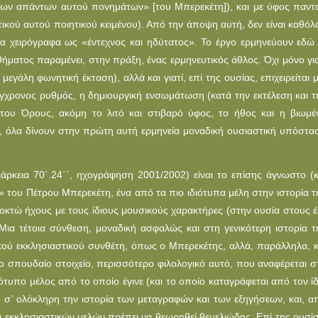
κ των απάντων αυτού πονημάτων» [του Μπερεκέτη]), και με ύφος παντ
τικού αυτού ποιητικού κειμένου). Από την άποψη αυτή, δεν είναι καθόλ
α χειρόγραφα ως «έντεχνος και ηδύτατος». Το έργο ερμηνεύουν εδώ 
θήματος παραμένει, στην πράξη, ένας ερμηνευτικός άθλος. Όχι μόνο για
γάλη φωνητική έκταση), αλλά και γιατί, επί της ουσίας, επιχειρείται μ
 έγχρονος ρυθμός, η δημιουργική ενσωμάτωση (κατά την εκτέλεση και τ
υ Όρους, ακόμη το λιτό και στιβαρό ύφος, το ήθος και η βιωμέ
, όλα δίνουν στην πρώτη αυτή ερμηνεία μοναδική ουσιαστική υπόστα
άρκεια 70΄.24΄΄, ηχογράφηση 2001/2002) είναι το επίσης άγνωστο (κ
» του Πέτρου Μπερεκέτη, ένα από τα πιο ιδιότυπα μέλη στην ιστορία τ
 οκτώ ήχους με τους ίδιους μουσικούς χαρακτήρες (στην ουσία στους έξ
 Μια τέτοια σύνθεση, μοναδική ασφαλώς και στη γενικότερη ιστορία τ
τικού εκκλησιαστικού συνθέτη, όπως ο Μπερεκέτης, αλλά, παράλληλα, κ
λο σπουδαίο στοιχείο, περισσότερο φιλολογικό αυτό, που αναφέρεται σ
ότυπο μέλος από το οποίο έγινε (και το οποίο καταγράφεται από τον ίδ
ιο σ’ ολόκληρη την ιστορία των μεταγραφών και των εξηγήσεων, και, α
 εκκλησιαστικών μελών πρέπει να θεωρηθεί θεμελιώδης. Επί της ουσία