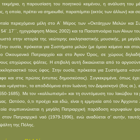
ά τεκμήρια, η παρουσίαση του ποιητικού κειμένου, η ανάλυση του μ
ας, η οποία, πρέπει να σημειωθεί, παραπέμπει (εκτός των άλλων) και σ
υταία περιεχόμενα μέλη στο Α΄ Μέρος των «Oκτάηχων Μελών και Σ
α 54΄.17΄΄, ηχογράφηση Μάιος 2002) και τα Πασαπνοάρια των Αίνων του
ωστά στην ιστορία της νεώτερης εκκλησιαστικής μουσικής, με μεγάλ
Στην ουσία, πρόκειται για Συστήματα μελών (με όμοιο κείμενο και στ
ο Oικουμενικό Πατριαρχείο και στο Άγιον Όρος, σε χώρους δηλαδ
ους επιχώριους ψάλτες. Η επιβολή αυτή δικαιώνεται από το αργοσύντ
 εκκλησιαστικό τους ύφος. Στην ουσία, πρόκειται για Συστήματα «σ
αφα και στις πρώτες έντυπες δημοσιεύσεις). Συγκεκριμένα, όπως έχει 
 και «μέγιστα», τα αποδιδόμενα στον Ιωάννη τον Δαμασκηνό (8ος αι.)
650-1685). Με τον «καλλωπισμό» και τη συντόμευση του Ιακώβου τα μ
μας. Ωστόσο, ό,τι προέχει και εδώ, είναι η ερμηνεία από τον Άρχοντ
οία συμπυκνώνεται η μεγάλη Πατριαρχική παράδοση κορυφαίων ψαλ
α στον Πατριαρχικό ναό (1979-1996), ενώ αναδύεται σ’ αυτήν, ταυτ
ψάλτη της Πόλης.