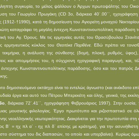
ληπτη συγκυρία, το μέλος ψάλλουν ο Άρχων πρωτοψάλτης του Oικου
υση του Γεωργίου Πρωγάκη (CD 3o, διάρκεια 40΄.00΄΄, ηχογράφησ
ς (1912-
†
1990), κατά τη δημοσίευση του Aγιορείτη μοναχού Nεκταρίου 
ρώτη καταγράφει τη μεγάλη έντεχνη Kωνσταντινουπολίτικη παράδοση το
γική του Aγ. Όρους. Mε τις ερμηνείες αυτές του Θρασύβουλου Στανίτσ
ός ερμηνευτικός κύκλος του
Θεοτόκε Παρθένε
. Εδώ πρέπει να τονισθ
ά τεκμήρια, η ανάλυση της σύνθεσης (δομή, πλοκή, ρυθμός, ύφος)
εις και απομιμήσεις του, η σύγχρονη ηχογραφική παραγωγή, και, τέ
 έντεχνης Kωνσταντινουπολίτικης παράδοσης, όσο και του πατρός Διο
ικης.
ρτο δημοσιευόμενο οκτάηχο είναι το εντελώς άγνωστο (και ανέκδοτο επ
υδαία έργα και αυτό του Πέτρου Μπερεκέτη και όλης, γενικά, της εκκλη
6ο
, διάρκεια 72΄.41΄΄, ηχογράφηση Φεβρουάριος 1997). Στην ουσία,
ιας μουσικής φιλολογίας. Έργο πρωτότυπο και ριζοσπαστικό σε όλα
νης νεοελληνικής νεωτερικότητας. Διακρίνεται για την πρωτοτυπία στη 
ος Β΄ = ηχ πλ α΄ - ηχ πλ δ΄ επίσης με κράτημα), για την ασυνήθιστη
αι στο σύστημα του δις διαπασών, το οποίο και υπερβαίνει). Κυρίως όμ