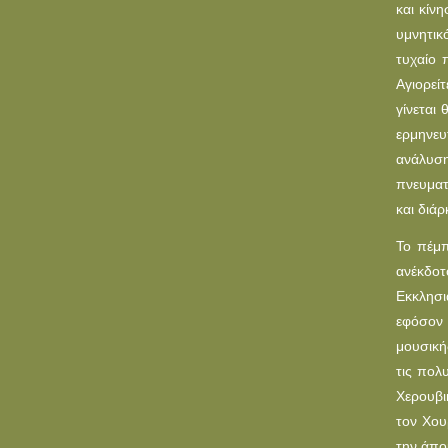
και κίν
υμνητικ
τυχαίο 
Αγιορεί
γίνεται 
ερμηνευ
ανάλυσ
πνευματ
και διάρ
Το πέμπ
ανέκδοτ
Εκκλησι
εφόσον 
μουσική
τις πολ
Χερουβι
τον Χου
την άπο