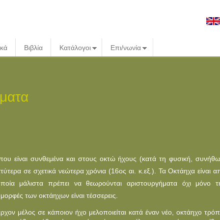
ικά
Βιβλία
Κατάλογοι
Επι/νωνία
ήματα
 που είναι συνθεμένα και στους οκτώ ήχους (κατά τη φυσική, συνήθω
τερα σε σχετικά νεώτερα χρόνια (16ος αι. κ.εξ.). Τα Oκτάηχα είναι α
οποία μάλιστα πρέπει να θεωρούνται αριστουργήματα όχι μόνο τ
 μορφές των οκτάηχων είναι τέσσερεις.
χον μέλος σε κάποιον ήχο μελοποιείται κατά έναν νέο, οκτάηχο τρόπ