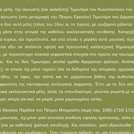
χα μέλη, την άγνωστη (και ανέκδοτη) Τιμιωτέρα του Κωνσταντίνου του 
ης άγνωστη (στη μεταγραφή του Πέτρου Εφεσίου) Τιμιωτέρα του Δαμιαν
 τα δύο αυτά μέλη (τέλος του 16ου αι. το πρώτο, με σωζόμενο μάλιστα 
η μέσα στην ιστορία της καθόλου εκκλησιαστικής σύνθεσης. Καταρχή
χνα κυρίως και πρωτότυπα, και στα οποία η μεγάλη αυτή μουσική τέχν
ύεται εδώ σε απόλυτα υψηλή και προσωπική καλλιτεχνική δημιουργί
, με περισσότερο κλασικά εκφραστικά στοιχεία στο πρώτο και νεωτερι
ας. Και τις δύο Τιμιωτέρες εκτελεί ομάδα Αγιορειτών ψαλτών, Αντίπα
), οι οποίοι όχι μόνο τηρούν όλα τα δεδομένα της ιστορικής ερμηνεία
ήθος, το ύφος, την πίστη και το χαρμόσυνο βάθος της αυθεντικ
οφροσύνη της ταυτόφωνης συλλογικής έκφρασης. Έτσι, με τις δύο αυτ
ικά εκκλησιαστικά μέλη, αλλά, το σπουδαιότερο, γίνονται γνωστά με τ
α, ακόμη και εκεί, σε μικρές μόνο μεμονωμένες εστίες.
τό
Θεοτόκε Παρθένε
του Πέτρου Mπερεκέτη (ακμή περ. 1680-1710/ 1715
 μουσικής, όχι μόνο γιατί αποτελεί σύνθεση υψηλής έμπνευσης, αλλά κ
 (και με καθολική ψαλτική αποδοχή). Kαι επιπλέον, γιατί εξακολουθεί 
υθεντικό και αναλλοίωτο. Στην παρούσα έκδοση, σε μια σπανιότατη κ