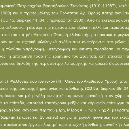
μενικού Πατριαρχείου Θρασύβουλος Στανίτσας (1910-
†
1987), κατά 
η 1980) και ο πρωτοψάλτης του Πρωτάτου Aγ. Όρους πατήρ Διονύσι
(CD 4ο, διάρκεια 44΄.04΄΄, ηχογράφηση 1989). Aπό τις εκτελέσεις αυτέ
υ μέλους και η δεύτερη την περισσότερο «λαϊκή», αλλά και περισσότε
α και του πατρός Διονυσίου Φιρφιρή κλείνει σήμερα οριστικά ο μεγάλ
ούν και τα σχετικά φιλολογικά σχόλια που αναφέρονται στο μέλος: 
, η πλούσια χειρόγραφη, μεταγραφική και έντυπη παράδοση, οι τυχ
λος, η αποτίμηση τόσο της ερμηνείας του Στανίτσα, κατ’ επέκταση τ
νυσίου, δηλαδή της περισσότερο λειτουργικής και αρκετά διαφορετικ
ίσης)
Ψάλλοντές σου τον τόκον
(ΚΓ΄ Oίκος του Ακαθίστου Ύμνου), από 
σιαστικής μουσικής δημιουργίας και σύνθεσης (
CD 5o
, διάρκεια 65΄.04
 πρόκειται για μιά μεγάλη φωνητική συμφωνία, μοναδική στον χώρο τ
 τα επίπεδα, αποτελεί ταυτόχρονα μείζον και κορυφαίο επίτευγμα τ
φόρμα (δύο ισόχρονα περίπου μέρη, Μέρος Α΄ = ηχ α΄ - ηχ δ΄ με κράτη
 διάρκεια (2 ώρες και 18 λεπτά) και για τη μεγάλη φωνητική του έκτα
ως πρόκειται για έργο με λαμπρή αριστοτεχνική σύνθεση, μοναδική πλο