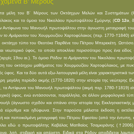
εχόμενα Β' Μέρους
τα μέλη του Β΄ Μέρους των Οκτάηχων Μελών και Συστημάτων (
λακος και το όμοιο του Νικολάου πρωτοψάλτου Σμύρνης (
CD 12o
, 
ον Αντίφωνα του Μανουήλ πρωτοψάλτου στην άγνωστη μεταγραφή του
ν το Αμάραντον
του Χουρμουζίου Χαρτοφύλακος (περ. 1770-
†
1840) ε
 οκτάηχο τύπο του Θεοτόκε Παρθένε του Πέτρου Μπερεκέτη. Ωστόσο, ε
και νεωτερικό ύφος, το οποίο αποκλίνει περισσότερο προς ένα είδο
(αρχές 19ου αι.). Το όμοιο
Ρόδον το Αμάραντον
του Νικολάου πρωτοψά
ηση του οκτάηχου μαθήματος του Χουρμουζίου Χαρτοφύλακος, με πυκ
ς ύφος. Και τα δύο αυτά εξω-λειτουργικά μέλη είναι χαρακτηριστικά 
ερη μεγάλη περίοδο ακμής (1770-1820) στην ιστορία της νεώτερης Ε
α, τα Αντίφωνα του Μανουήλ πρωτοψάλτου (ακμή περ. 1780-
†
1819) ε
ρχικό) ύφος, ενώ εντάσσονται, παράλληλα, σε άλλον μορφολογικό τ
ουήλ (άγνωστο σχεδόν και σπάνιο στην ιστορία της Εκκλησιαστικής 
ικά εύρυθμα και ηδύφωνα. Στην παρούσα μάλιστα έκδοση η εκτέλε
κή και πεποικιλμένη μεταγραφή του Πέτρου Εφεσίου (από την έντυπη, 
λλει εδώ ο πρωτοψάλτης Καβάλας Ματθαίος Τσαμκιράνης (
†
2006)
ονα, λιτή, στιβαρή και απέριττη. Ειδικά στα Ρόδον αποδίδεται λαμπρ