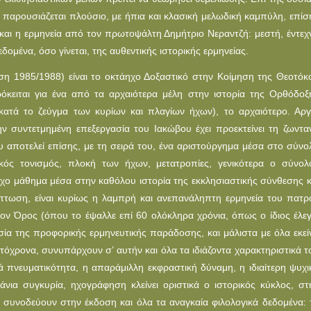
 παρουσιάζεται πλούσιο, με ήπια και κλασική μελωδική καμπύλη, επίσ
ι και η ερμηνεία από τον πρωτοψάλτη Δημήτριο Νεραντζή: μεστή, έντεχ
εδομένα, όσο γίνεται, της αυθεντικής ιστορικής ερμηνείας.
φηση 1985/1988) είναι το οκτάηχο Δοξαστικό στην Κοίμηση της Θεοτόκ
όκειται για ένα από τα αρχαιότερα μέλη στην ιστορία της Oρθόδοξ
(κατά το ζεύγμα των κυρίων και πλαγίων ήχων), το αρχαιότερο. Αργ
ην συντετμημένη επεξεργασία του Ιακώβου έχει προεκτείνει τη ζωντα
υ αποτελεί επίσης, με τη σειρά του, ένα αριστούργημα μέσα στο σύνο
ικός τονισμός, πλοκή των ήχων, μετατροπίες, γενικότερα ο σύνολ
ηχο μάθημα μέσα στην καθόλου ιστορία της εκκλησιαστικής σύνθεσης κ
ίπτωση, είναι κυρίως η λαμπρή και ανεπανάληπτη ερμηνεία του πατρ
ιον Όρος (όπου το έψαλλε επί 60 ολόκληρα χρόνια, όπως ο ίδιος έλεγ
ία της προφορικής ερμηνευτικής παράδοσης, και μάλιστα με όλα εκεί
τόχρονα, συνυπάρχουν σ’ αυτήν και όλα τα ιδιάζοντα χαρακτηριστικά τ
 πνευματικότητα, η απαράμιλλη εκφραστική δύναμη, η ιδιαίτερη ψυχι
νια συγκυρία, ηχογράφηση κλείνει οριστικά ο ιστορικός κύκλος, στ
 συνοδεύουν στην έκδοση και όλα τα αναγκαία φιλολογικά δεδομένα: 