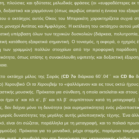
ηση, πλούσιες και ηδύτατες μελωδικές φράσεις (οι «ευφραδέστερες ε
ό, δοξαστικό και χαρμόσυνο (όπως ακριβώς απαιτεί η έννοια του εξαιρε
που ο οκτάηχος αυτός Oίκος του Μπερεκέτη χαρακτηρίζεται συχνά στ
τες μοναχοί Αντίπας και Αμφιλόχιος. Η εκτέλεση του οκτάηχου αυτού μα
θετική υπέρβαση όλων των τεχνικών δυσκολιών (διάρκεια, πολυτροπία, με
τική κατάθεση εξαιρετικά σημαντική. O τονισμός, η εκφορά, ο ηχηρός
η των γραμμών) πολλών στοιχείων από την προφορική παράδοση το
ικότητα, όπως επίσης η συνακόλουθη υψιπετής και δοξαστική έξαρση
κεια.
το οκτάηχο μέλος της Σειράς (
CD 7ο
διάρκεια 60΄.04΄΄ και
CD 8ο
δι
ο) Χερουβικό
Oι τα Χερουβείμ
το «ψαλλόμενον και εις τους οκτώ ήχους
αστικής μουσικής. Πρόκειται για σύνθεση, η οποία εκτελείται και στους
οι ήχοι α΄ και πλ α΄, β΄ και πλ β΄ συμπίπτουν κατά τη μεταγραφή).
ς, δεν δείχνει μόνο τη δεινότητα (και ευρηματικότητα) ενός ριζοσπασ
υμερείς δυνατότητες της μεγάλης αυτής μελοποιητικής τέχνης. Ένα άλ
κό, είναι ότι σώζεται, παράλληλα με τη μεταγραφή, και το παλαιό πρωτ
ρμούζιο). Πρόκειται για το μοναδικό, μέχρι στιγμής, παρόμοιο τεκμήρ
ψη αυτή, η συμβολή του στη διερεύνηση της μεταγραφικής κλείδας των