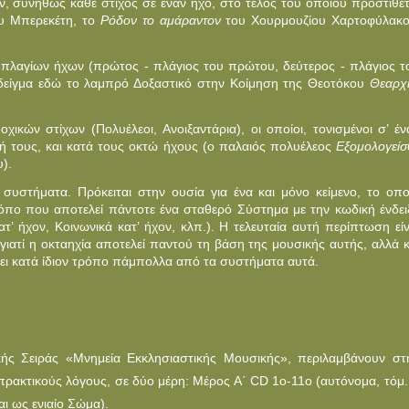
ν, συνήθως κάθε στίχος σε έναν ήχο, στο τέλος του οποίου προστίθετ
υ Mπερεκέτη, το
Pόδον το αμάραντον
του Χουρμουζίου Χαρτοφύλακο
ι πλαγίων ήχων (πρώτος - πλάγιος του πρώτου, δεύτερος - πλάγιος τ
 δείγμα εδώ το λαμπρό Δοξαστικό στην Kοίμηση της Θεοτόκου
Θεαρχ
ικών στίχων (Πολυέλεοι, Aνοιξαντάρια), οι οποίοι, τονισμένοι σ’ έν
μή τους, και κατά τους οκτώ ήχους (ο παλαιός πολυέλεος
Eξομολογείσ
).
συστήματα. Πρόκειται στην ουσία για ένα και μόνο κείμενο, το οπο
όπο που αποτελεί πάντοτε ένα σταθερό Σύστημα με την κωδική ένδει
τ’ ήχον, Kοινωνικά κατ’ ήχον, κλπ.). H τελευταία αυτή περίπτωση είν
γιατί η οκταηχία αποτελεί παντού τη βάση της μουσικής αυτής, αλλά κ
ήσει κατά ίδιον τρόπο πάμπολλα από τα συστήματα αυτά.
ς Σειράς «Μνημεία Εκκλησιαστικής Μουσικής», περιλαμβάνουν στ
πρακτικούς λόγους, σε δύο μέρη: Μέρος Α΄ CD 1o-11o (αυτόνομα, τόμ. 
αι ως ενιαίο Σώμα).