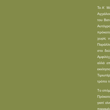
Το Α΄ Μ
Αγχιάλο
του Βατ
Αυτόγρα
πρόκειτ
χωρίς ν
Παράλλη
στο δεύ
Αμφιλόχ
αλλά ε
εκκλησι
Τιμιωτέ
τρόπο τ
Tο επόμ
Πρόκειτ
γιατί ε
παραμέν