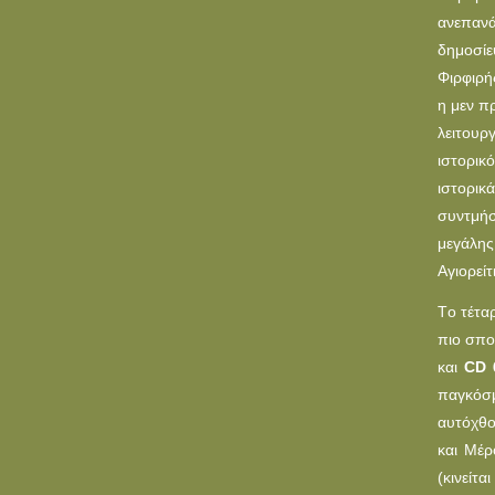
ανεπανά
δημοσίε
Φιρφιρή
η μεν π
λειτουρ
ιστορικ
ιστορικ
συντμήσ
μεγάλης
Aγιορείτ
Tο τέτα
πιο σπο
και
CD 
παγκόσμ
αυτόχθο
και Μέρ
(κινείτ