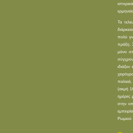
ιστορικ
ερμηνεί
Τα τελε
διάρκει
πολύ γν
πράξη. 
μόνο στ
σύγχρον
ιδιάζον
χειρόγρ
παλαιά,
(ακμή 1
ημέρες 
στην οπ
εμπειρί
Ρωμιού 