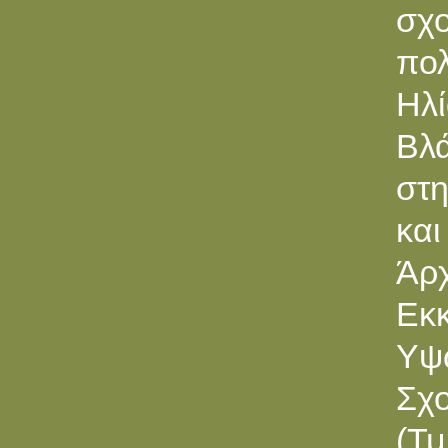
σχο
πο
Hλ
Bλ
στη
και
Άρ
Eκκ
Υψ
Σχ
(Τμ