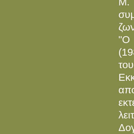
M.
συ
ζων
"O 
(19
το
Εκ
απ
εκτ
λε
Δογ