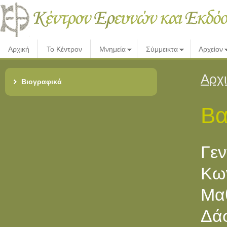
Αρχική
Το Κέντρον
Μνημεία
Σύμμεικτα
Αρχείον
Αρχ
Βιογραφικά
Βα
Γε
Kω
Mα
Δά