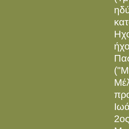
ηδύ
κα
Ηχο
ήχ
Πα
("
Μέλ
προ
Iω
2ος